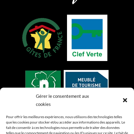
Gérer le consentement aux
cookies
Pour offrir les meilleures expériences, nous utilisons des technologies telles
que les cookies pour stocker et/ou accéder aux informations des appareils. Le
fait de consentir à ces technologies nous permettra de traiter des données
telles que le comportement de navigation ou les ID uniques sur ce site. Le fait de